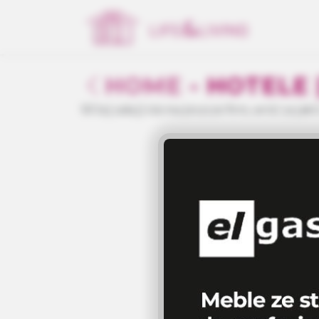
HOME
- HOTELE 
W tej sekcji nie ma jeszcze firm, wróć za jakiś