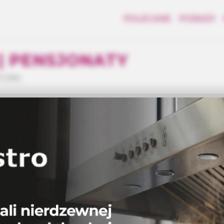
POLECANE
PORADY
| PENSJONATY
 czas..